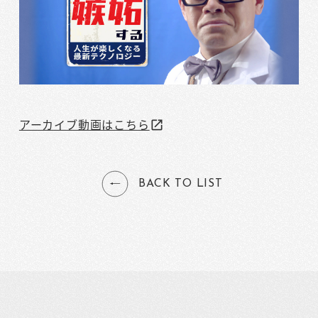
アーカイブ動画はこちら
open_in_new
BACK TO LIST